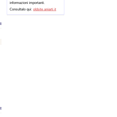
informazioni importanti.
Consultalo qui:
oldsite.aniarti.it
e
about
CONGRESSO
REGIONALE
ANIARTI
LAZIO 2015
e
about
Congresso
Regionale