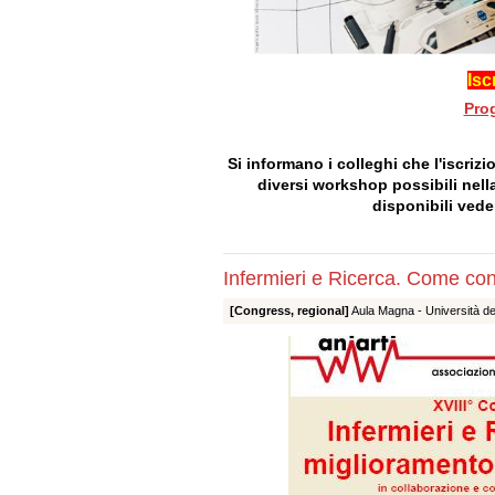
Isc
Pro
Si informano i colleghi che l'iscriz
diversi workshop possibili nella
disponibili vede
Infermieri e Ricerca. Come cont
[Congress, regional]
Aula Magna - Università degl