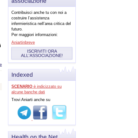
associazione
Contribuisci anche tu con noi a
costruire l’assistenza
infermieristica nell’area critica del
futuro.
Per maggiori informazioni:
Aniartinbreve
i
ISCRIVITI ORA
ALL'ASSOCIAZIONE!
e
about 34'
Congresso
Nazionale
Indexed
- 2015
SCENARIO
è indicizzato su
alcune banche dati
Trovi Aniarti anche su
Health on the Net