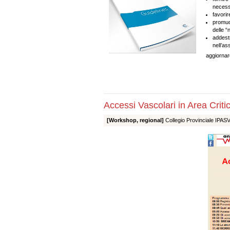
necessi
favorir
promuo
delle “
addestr
nell’as
aggiornare
Accessi Vascolari in Area Criti
[Workshop, regional]
Collegio Provinciale IPASVI