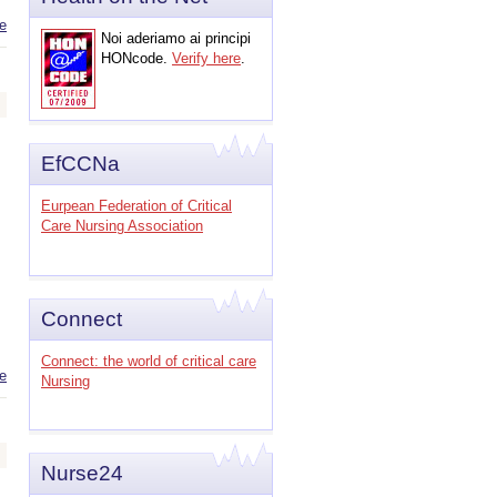
e
about
Noi aderiamo ai principi
Infermieri e
Ricerca. Come
HONcode.
Verify here
.
contribuire al
miglioramento
dell’assistenza
in Area Critica
EfCCNa
Eurpean Federation of Critical
Care Nursing Association
Connect
Connect: the world of critical care
e
about LE
Nursing
BUONE
PRATICHE
IN AREA
CRITICA
Nurse24