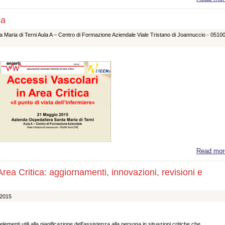
ca
Maria di Terni Aula A – Centro di Formazione Aziendale Viale Tristano di Joannuccio - 0510
Read mor
rea Critica: aggiornamenti, innovazioni, revisioni e
 2015
 elementi utili alla pianificazione dell’assistenza alla persona in situazioni critiche che