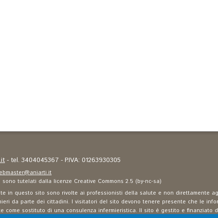
it
- tel. 3404045367 - P.IVA: 01263930305
ebmaster@aniarti.it
to sono tutelati dalla licenze Creative Commons 2.5 (by-nc-sa)
e in questo sito sono rivolte ai professionisti della salute e non direttamente agli
eri da parte dei cittadini. I visitatori del sito devono tenere presente che le infor
 come sostituto di una consulenza infermieristica. Il sito è gestito e finanziato