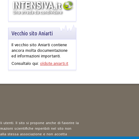
Vecchio sito Aniarti
Il vecchio sito Aniarti contiene
ancora molta documentazione
ed informazioni importanti.
Consultalo qui:
oldsite.aniarti.it
 utenti. Il sito si propone anche di favorire la
mazioni scientifiche reperibili nel sito non
 dalla stessa associazione e non accetta