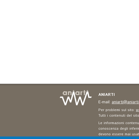
ANIARTI
E-mail:
aniarti@aniarti.
Per problemi sul sito:
w
Tutti i contenuti del si
Le informazioni contenut
conoscenza degli infermi
devono essere mai usate