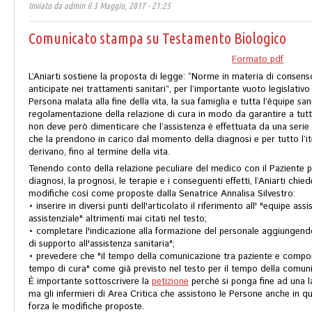
Inviato da
admin
il 3 Maggio, 2017 - 21:25
Comunicato stampa su Testamento Biologico
Formato pdf
L’Aniarti sostiene la proposta di legge: “
Norme in materia di consenso
anticipate nei trattamenti sanitari
”, per l’importante vuoto legislativo
Persona malata alla fine della vita, la sua famiglia e tutta l’équipe san
regolamentazione della relazione di cura in modo da garantire a tutte 
non deve però dimenticare che l’assistenza è effettuata da una serie 
che la prendono in carico dal momento della diagnosi e per tutto l’it
derivano, fino al termine della vita.
Tenendo conto della relazione peculiare del medico con il Paziente p
diagnosi, la prognosi, le terapie e i conseguenti effetti, l’Aniarti ch
modifiche così come proposte dalla Senatrice Annalisa Silvestro:
• inserire in diversi punti dell'articolato il riferimento all' "equipe as
assistenziale" altrimenti mai citati nel testo;
• completare l'indicazione alla formazione del personale aggiungendo
di supporto all'assistenza sanitaria";
• prevedere che "il tempo della comunicazione tra paziente e compone
tempo di cura" come già previsto nel testo per il tempo della comun
È importante sottoscrivere la
petizione
perché si ponga fine ad una l
ma gli infermieri di Area Critica che assistono le Persone anche in q
forza le modifiche proposte.