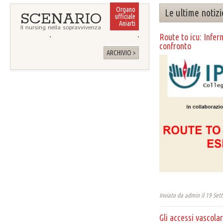
Organo
Le ultime notizi
SCENARIO
ufficiale
Aniarti
Il nursing nella sopravvivenza
Route to icu: Infer
confronto
ARCHIVIO >
Inviato da
admin
il 19 Set
Gli accessi vascola