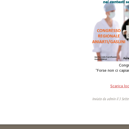
Congr
“Forse non ci capia
Scarica lo
Inviato da
admin
il 3 Sett