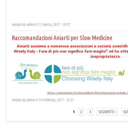
Inviato da
admin
il 11 Marzo, 2017 - 18:37
Raccomandazioni Aniarti per Slow Medicine
Aniarti assieme a numerose associazioni e società scientif
Wisely Italy - Fare di più non significa fare meglio" ed ha sti
inapropriatezza.
https://www.aniarti.it/sites/default/files/documenti/scheda_
Inviato da
admin
il 14 Febbraio, 2017 - 12:31
Pagine
1
2
3
SEGUENTE ›
UL