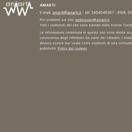
ANIARTI
E-mail:
aniarti@aniarti.it
- tel. 3404045367 - P.IVA: 
Per problemi sul sito:
webmaster@aniarti.it
Tutti i contenuti del sito sono tutelati dalla licenze Cre
Le informazioni contenute in questo sito sono rivolte ai p
conoscenza degli infermieri da parte dei cittadini. I visit
devono essere mai usate come sostituto di una consulenza
pubblicità.
Policy dei cookies