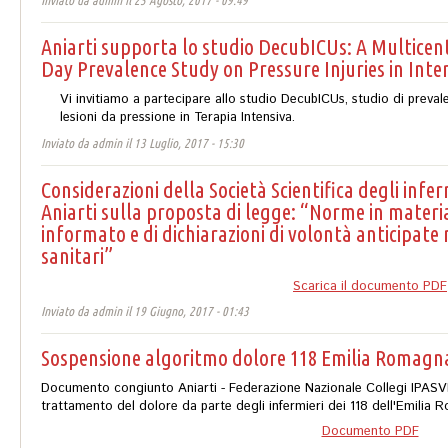
Inviato da
admin
il 25 Agosto, 2017 - 09:49
Aniarti supporta lo studio DecubICUs: A Multicen
Day Prevalence Study on Pressure Injuries in Inte
Vi invitiamo a partecipare allo studio
DecubICUs
, studio di preval
lesioni da pressione in Terapia Intensiva.
Inviato da
admin
il 13 Luglio, 2017 - 15:30
Considerazioni della Società Scientifica degli inferm
Aniarti sulla proposta di legge: “Norme in materi
informato e di dichiarazioni di volontà anticipate
sanitari”
Scarica il documento PDF
Inviato da
admin
il 19 Giugno, 2017 - 01:43
Sospensione algoritmo dolore 118 Emilia Romagn
Documento congiunto Aniarti - Federazione Nazionale Collegi IPASVI 
trattamento del dolore da parte degli infermieri dei 118 dell'Emilia 
Documento PDF