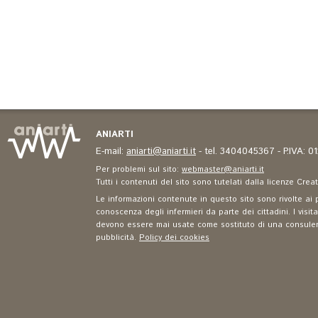
ANIARTI
E-mail:
aniarti@aniarti.it
- tel. 3404045367 - P.IVA: 
Per problemi sul sito:
webmaster@aniarti.it
Tutti i contenuti del sito sono tutelati dalla licenze Cre
Le informazioni contenute in questo sito sono rivolte ai p
conoscenza degli infermieri da parte dei cittadini. I visit
devono essere mai usate come sostituto di una consulenza
pubblicità.
Policy dei cookies