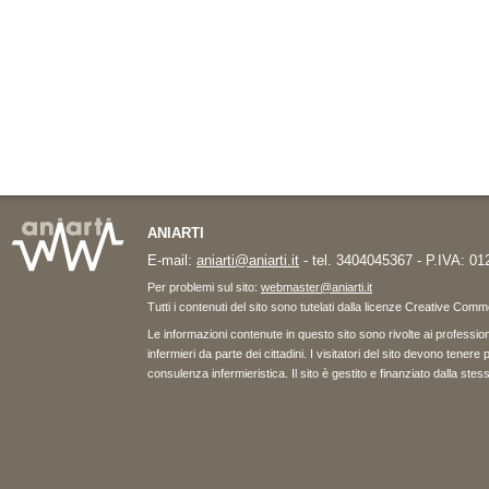
ANIARTI
E-mail:
aniarti@aniarti.it
- tel. 3404045367 - P.IVA: 0
Per problemi sul sito:
webmaster@aniarti.it
Tutti i contenuti del sito sono tutelati dalla licenze Creative Co
Le informazioni contenute in questo sito sono rivolte ai professioni
infermieri da parte dei cittadini. I visitatori del sito devono tene
consulenza infermieristica. Il sito è gestito e finanziato dalla st