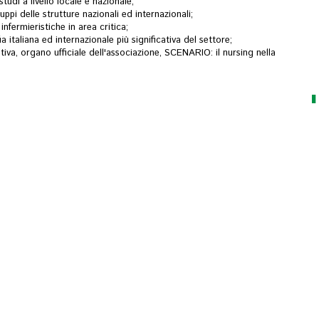
tudi a livello locale e nazionale;
uppi delle strutture nazionali ed internazionali;
nfermieristiche in area critica;
ia italiana ed internazionale più significativa del settore;
ativa, organo ufficiale dell'associazione, SCENARIO: il nursing nella