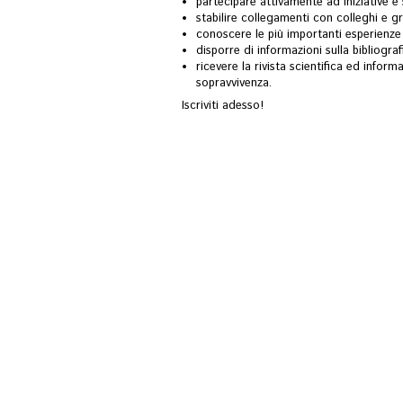
partecipare attivamente ad iniziative e s
stabilire collegamenti con colleghi e gr
conoscere le più importanti esperienze i
disporre di informazioni sulla bibliograf
ricevere la rivista scientifica ed inform
sopravvivenza.
Iscriviti adesso!