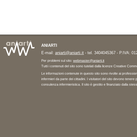
ANIARTI
E-mail:
aniarti@aniarti.it
- tel. 3404045367 - P.IVA: 0
Per problemi sul sito:
webmaster@aniarti.it
Tutti i contenuti del sito sono tutelati dalla licenze Creative Co
Le informazioni contenute in questo sito sono rivolte ai professioni
infermieri da parte dei cittadini. I visitatori del sito devono tene
consulenza infermieristica. Il sito è gestito e finanziato dalla st