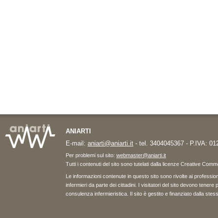
ANIARTI
E-mail:
aniarti@aniarti.it
- tel. 3404045367 - P.IVA: 0
Per problemi sul sito:
webmaster@aniarti.it
Tutti i contenuti del sito sono tutelati dalla licenze Creative Co
Le informazioni contenute in questo sito sono rivolte ai professioni
infermieri da parte dei cittadini. I visitatori del sito devono tene
consulenza infermieristica. Il sito è gestito e finanziato dalla st