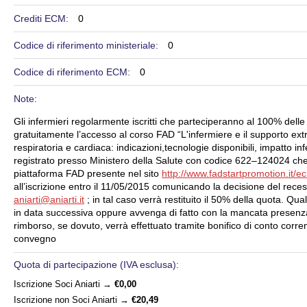
Crediti ECM:
0
Codice di riferimento ministeriale:
0
Codice di riferimento ECM:
0
Note:
Gli infermieri regolarmente iscritti che parteciperanno al 100% dell
gratuitamente l’accesso al corso FAD “L'infermiere e il supporto ext
respiratoria e cardiaca: indicazioni,tecnologie disponibili, impatto in
registrato presso Ministero della Salute con codice 622–124024 che
piattaforma FAD presente nel sito
http://www.fadstartpromotion.it/e
all’iscrizione entro il 11/05/2015 comunicando la decisione del recess
aniarti@aniarti.it
; in tal caso verrà restituito il 50% della quota. 
in data successiva oppure avvenga di fatto con la mancata presenza 
rimborso, se dovuto, verrà effettuato tramite bonifico di conto corre
convegno
Quota di partecipazione (IVA esclusa):
Iscrizione Soci Aniarti
→
€0,00
Iscrizione non Soci Aniarti
→
€20,49