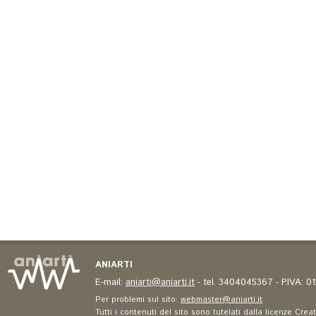
ANIARTI
E-mail:
aniarti@aniarti.it
- tel. 3404045367 - P.IVA: 
Per problemi sul sito:
webmaster@aniarti.it
Tutti i contenuti del sito sono tutelati dalla licenze Cre