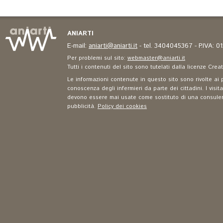
ANIARTI
E-mail:
aniarti@aniarti.it
- tel. 3404045367 - P.IVA: 
Per problemi sul sito:
webmaster@aniarti.it
Tutti i contenuti del sito sono tutelati dalla licenze Cre
Le informazioni contenute in questo sito sono rivolte ai p
conoscenza degli infermieri da parte dei cittadini. I visit
devono essere mai usate come sostituto di una consulenza
pubblicità.
Policy dei cookies