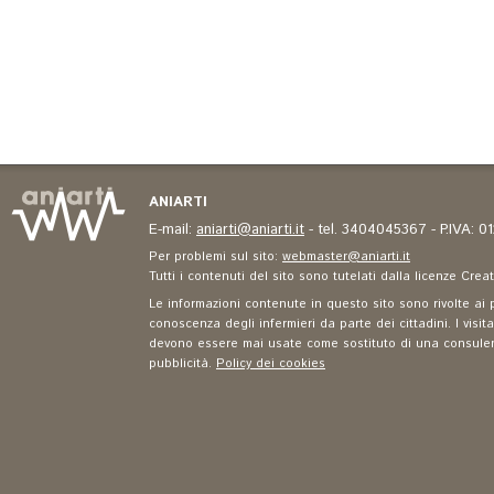
ANIARTI
E-mail:
aniarti@aniarti.it
- tel. 3404045367 - P.IVA: 
Per problemi sul sito:
webmaster@aniarti.it
Tutti i contenuti del sito sono tutelati dalla licenze Cre
Le informazioni contenute in questo sito sono rivolte ai p
conoscenza degli infermieri da parte dei cittadini. I visit
devono essere mai usate come sostituto di una consulenza
pubblicità.
Policy dei cookies