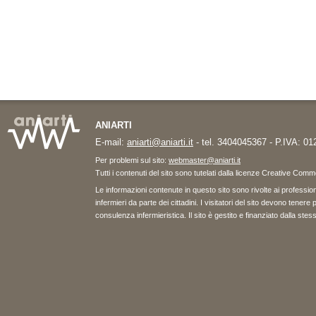
ANIARTI
E-mail:
aniarti@aniarti.it
- tel. 3404045367 - P.IVA: 0
Per problemi sul sito:
webmaster@aniarti.it
Tutti i contenuti del sito sono tutelati dalla licenze Creative Co
Le informazioni contenute in questo sito sono rivolte ai professioni
infermieri da parte dei cittadini. I visitatori del sito devono tene
consulenza infermieristica. Il sito è gestito e finanziato dalla st