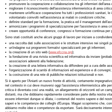
promuovere la cooperazione e collaborazione tra gli infermieri dell'area c
migliorare il riconoscimento dell'assistenza infermieristica di area critica
mantenere un'efficace cooperazione fra tutti i professionisti sanitari, le i
volontariato coinvolti nell'assistenza ai malati in condizioni critiche;
definire standard per la formazione, la pratica ed il management dell'ass
armonizzare i programmi di specializzazione per l'assistenza in area cri
creare opportunità di conferenze, congressi e formazione continua per gli
Sono stati costituiti anche alcuni gruppi di lavoro per iniziare a condivider
una raccolta dati sulle associazioni e le strutture intensive nei singoli p
un'indagine sui programmi formativi specializzanti per gli infermieri;
la creazione di un sito web (
www.efccna.org
);
la fondazione di una rivista scientifica ed informativa da inviare (probabi
associazioni aderenti alla federazione;
la creazione di una lettera informativa da diffondere poi a cura delle ass
l'organizzazione di scambi di informazioni ed esperienze e di convegni;
la costruzione di una rete di pubbliche relazioni istituzionali e non.
Si è aperto per l'Aniarti un nuovo fronte di attività, certamente impegnati
nel contesto in cui deve muoversi oggi l'assistenza infermieristica alle pers
critica è diventata così una realtà, un allargamento di orizzonti ed un c
distanti, ma che dobbiamo rapidamente considerare parte della nostra vit
essere infermieri dunque si dilata; i contenuti del nostro sapere e del nost
saperi e le competenze dei colleghi d'Europa. Magari scopriremo che, con
abbiamo molte idee e competenze da esportare. Sarà decisamente interess